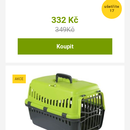
17
332
Kč
349
Kč