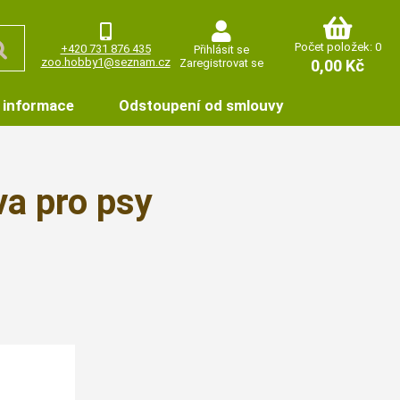
Počet položek: 0
+420 731 876 435
Přihlásit se
zoo.hobby1@seznam.cz
Zaregistrovat se
0,00 Kč
 informace
Odstoupení od smlouvy
a pro psy