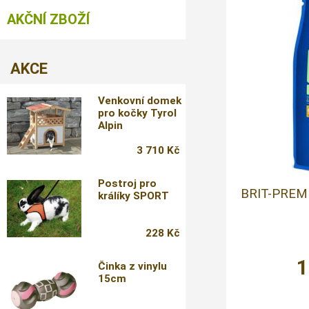
AKČNÍ ZBOŽÍ
AKCE
Venkovní domek
pro kočky Tyrol
Alpin
3 710 Kč
Postroj pro
BRIT-PREM
králíky SPORT
228 Kč
1
Činka z vinylu
15cm