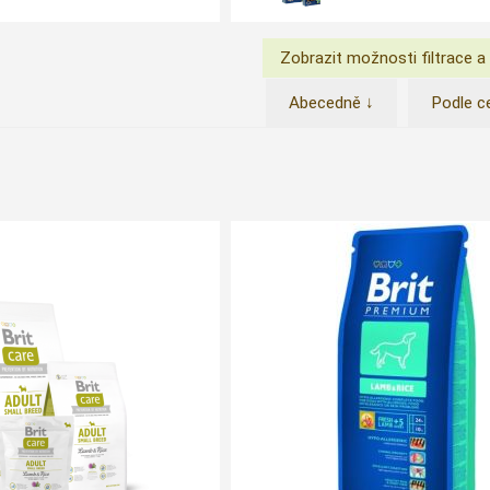
Abecedně ↓
Podle c