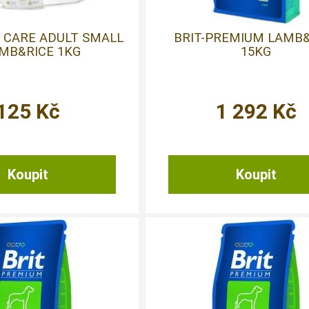
T CARE ADULT SMALL
BRIT-PREMIUM LAMB&
AMB&RICE 1KG
15KG
125
Kč
1 292
Kč