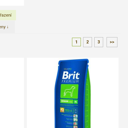
eny ↓
1
2
3
>>