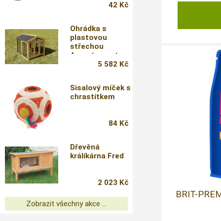
42 Kč
Ohrádka s
plastovou
střechou
Appartement
Pro,
5 582 Kč
115x85x90cm
Sisalový míček s
chrastítkem
84 Kč
Dřevěná
králíkárna Fred
2 023 Kč
BRIT-PRE
Zobrazit všechny akce ...