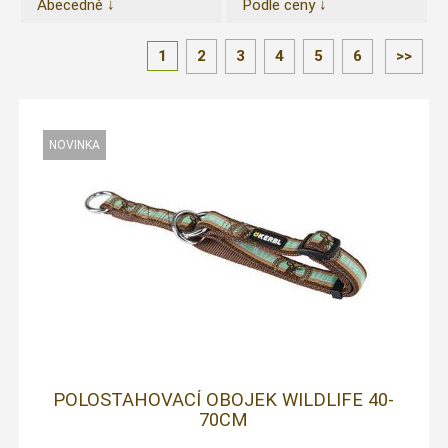
Abecedně ↓
Podle ceny ↓
1
2
3
4
5
6
>>
POLOSTAHOVACÍ OBOJEK WILDLIFE 40-
70CM