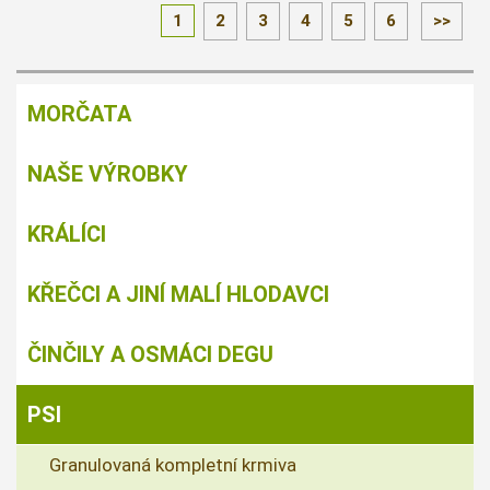
1
2
3
4
5
6
>>
MORČATA
NAŠE VÝROBKY
KRÁLÍCI
KŘEČCI A JINÍ MALÍ HLODAVCI
ČINČILY A OSMÁCI DEGU
PSI
Granulovaná kompletní krmiva