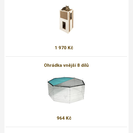
1 970 Kč
Ohrádka vnější 8 dílů
964 Kč