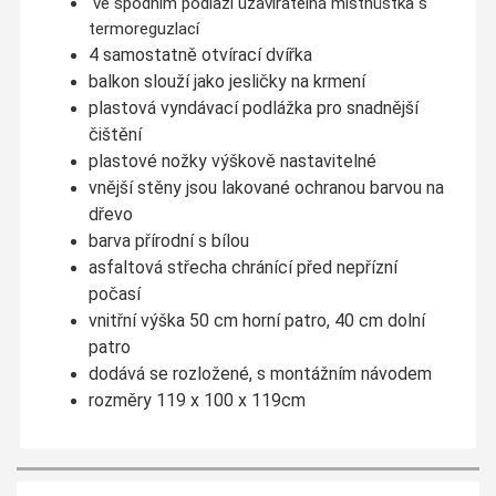
ve spodním podlaží uzavíratelná místnůstka s
termoreguzlací
4 samostatně otvírací dvířka
balkon slouží jako jesličky na krmení
plastová vyndávací podlážka pro snadnější
čištění
plastové nožky výškově nastavitelné
vnější stěny jsou lakované ochranou barvou na
dřevo
barva přírodní s bílou
asfaltová střecha chránící před nepřízní
počasí
vnitřní výška 50 cm horní patro, 40 cm dolní
patro
dodává se rozložené, s montážním návodem
rozměry 119 x 100 x 119cm