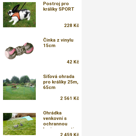
Postroj pro
králíky SPORT
228 Kč
Činka z vinylu
15cm
42 Kč
Síťová ohrada
pro králíky 25m,
65cm
2 561 Kč
Ohrádka
venkovní s
ochrannou
barierou proti
podhrabání
2 459 Kč