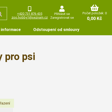
Počet položek: 0
+420 731 876 435
Přihlásit se
zoo.hobby1@seznam.cz
Zaregistrovat se
0,00 Kč
 informace
Odstoupení od smlouvy
 pro psi