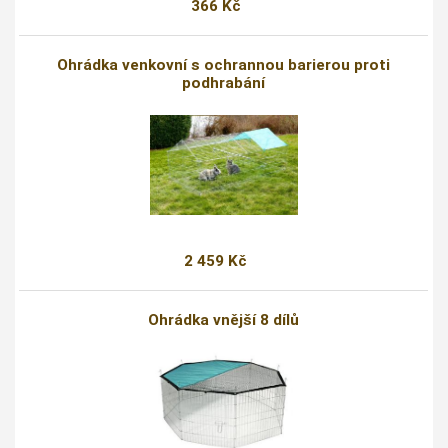
366 Kč
Ohrádka venkovní s ochrannou barierou proti
podhrabání
2 459 Kč
Ohrádka vnější 8 dílů