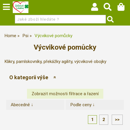
Home
Psi
Výcvikové pomůcky
Výcvikové pomůcky
Klikry, pamlskovníky, překážky agility, výcvikové obojky
O kategorii výše
Abecedně ↓
Podle ceny ↓
1
2
>>