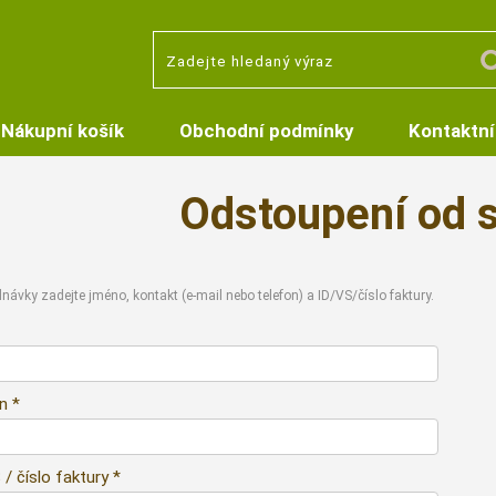
Nákupní košík
Obchodní podmínky
Kontaktní
Odstoupení od 
návky zadejte jméno, kontakt (e-mail nebo telefon) a ID/VS/číslo faktury.
n *
/ číslo faktury *