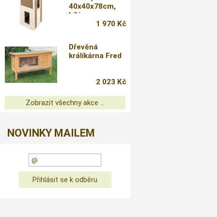
40x40x78cm,
bílé
1 970 Kč
Dřevěná
králíkárna Fred
2 023 Kč
Zobrazit všechny akce ...
NOVINKY MAILEM