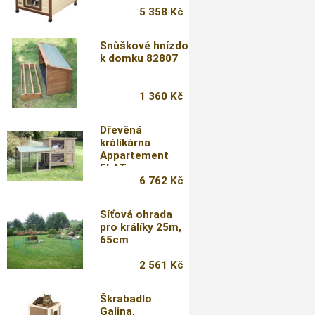
5 358 Kč
Snůškové hnízdo
k domku 82807
1 360 Kč
Dřevěná
králíkárna
Appartement
FLAT
6 762 Kč
Síťová ohrada
pro králíky 25m,
65cm
2 561 Kč
Škrabadlo
Galina,