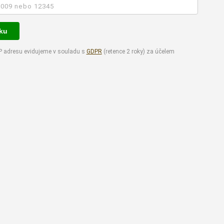
vku
P adresu evidujeme v souladu s
GDPR
(retence 2 roky) za účelem