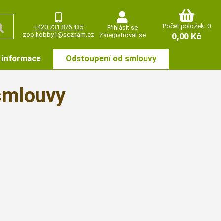
Počet položek: 0
+420 731 876 435
Přihlásit se
zoo.hobby1@seznam.cz
Zaregistrovat se
0,00 Kč
 informace
Odstoupení od smlouvy
smlouvy