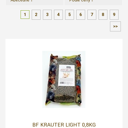
Abecedně ↓
Podle ceny ↓
1
2
3
4
5
6
7
8
9
>>
BF KRAUTER LIGHT 0,8KG