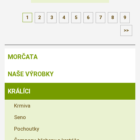
1
2
3
4
5
6
7
8
9
>>
MORČATA
NAŠE VÝROBKY
KRÁLÍCI
Krmiva
Seno
Pochoutky