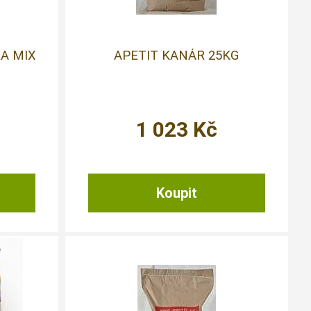
A MIX
APETIT KANÁR 25KG
1 023
Kč