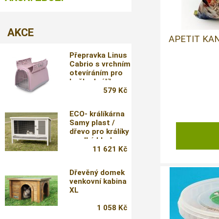
AKCE
APETIT KAN
Přepravka Linus
Cabrio s vrchním
otevíráním pro
kočky, králíky a
morčata
579 Kč
ECO- králíkárna
Samy plast /
dřevo pro králíky
a velké hlodavce,
116 x 57 x 82 cm
11 621 Kč
Dřevěný domek
venkovní kabina
XL
1 058 Kč