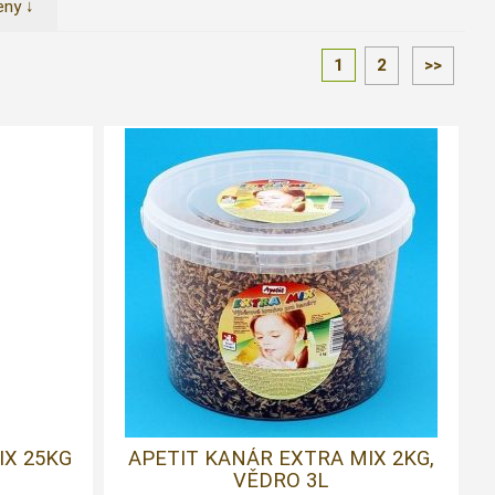
eny ↓
1
2
>>
IX 25KG
APETIT KANÁR EXTRA MIX 2KG,
VĚDRO 3L