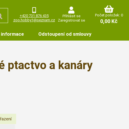
Počet položek: 0
+420 731 876 435
Přihlásit se
zoo.hobby1@seznam.cz
Zaregistrovat se
0,00 Kč
 informace
Odstoupení od smlouvy
é ptactvo a kanáry