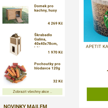
Domek pro
kachny, husy
4 269 Kč
Škrabadlo
Galina,
40x40x78cm,
APETIT KA
bílé
1 970 Kč
Pochoutky pro
hlodavce 120g
32 Kč
Zobrazit všechny akce ...
NOVINKY MAILEM