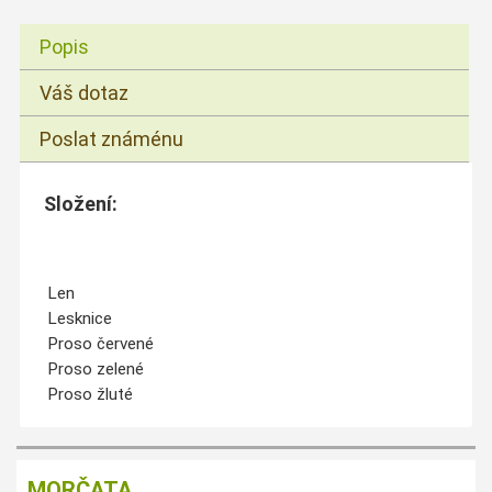
Popis
Váš dotaz
Poslat známénu
Složení:
Len
Lesknice
Proso červené
Proso zelené
Proso žluté
MORČATA