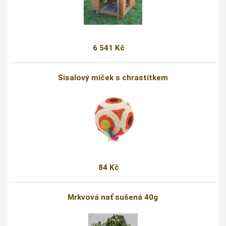
6 541 Kč
Sisalový míček s chrastítkem
84 Kč
Mrkvová nať sušená 40g