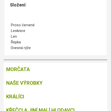
Složení:
Proso červené
Lesknice
Len
Řepka
Ovesná rýže
MORČATA
NAŠE VÝROBKY
KRÁLÍCI
KŘEČCI A JINÍ MALÍ HLODAVCI