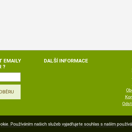
T EMAILY
DALŠÍ INFORMACE
 ?
Ob
Kon
Odst
okie. Používáním našich služeb vyjadřujete souhlas s naším použí
©
zelenalaska.cz
,
provozováno na systému
tvorba e-shopu
a
pronájem e-shopu
Shop