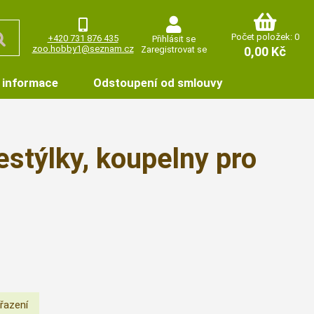
Počet položek: 0
+420 731 876 435
Přihlásit se
zoo.hobby1@seznam.cz
Zaregistrovat se
0,00 Kč
 informace
Odstoupení od smlouvy
estýlky, koupelny pro