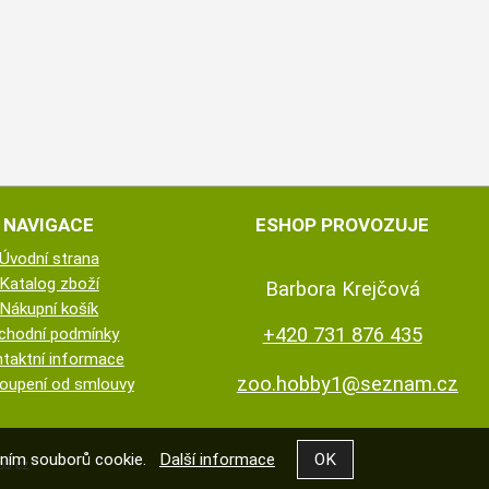
NAVIGACE
ESHOP PROVOZUJE
Úvodní strana
Katalog zboží
Barbora Krejčová
Nákupní košík
+420 731 876 435
chodní podmínky
taktní informace
zoo.hobby1@seznam.cz
oupení od smlouvy
váním souborů cookie.
Další informace
5.cz