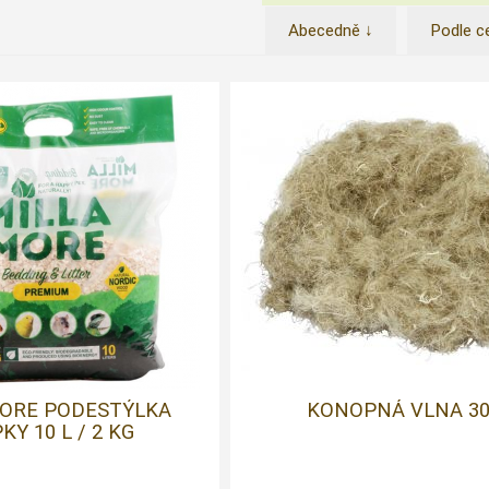
Abecedně ↓
Podle c
MORE PODESTÝLKA
KONOPNÁ VLNA 3
KY 10 L / 2 KG