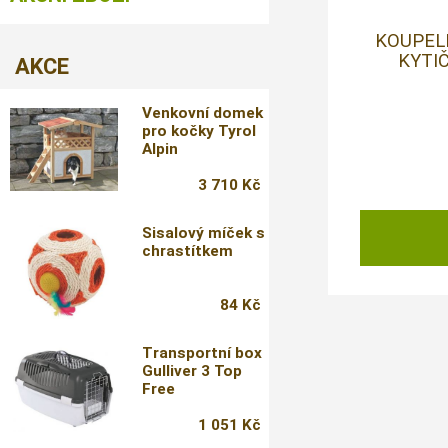
KOUPEL
KYTIČ
AKCE
Venkovní domek
pro kočky Tyrol
Alpin
3 710 Kč
Sisalový míček s
chrastítkem
84 Kč
Transportní box
Gulliver 3 Top
Free
1 051 Kč