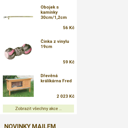
Obojek s
kamínky
30cm/1,2cm
56 Kč
Činka z vinylu
19cm
59 Kč
Dřevěná
králíkárna Fred
2 023 Kč
Zobrazit všechny akce ...
NOVINKY MAILEM