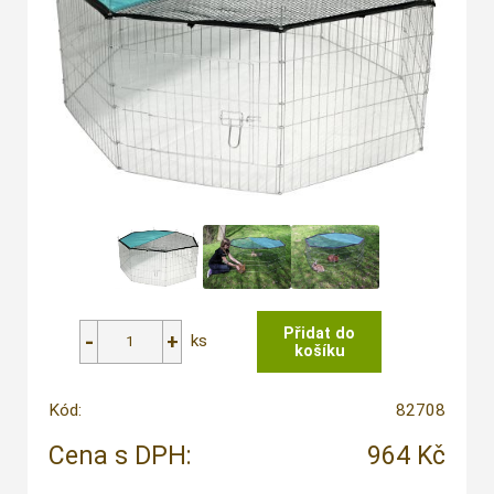
ks
Kód:
82708
Cena s DPH:
964 Kč