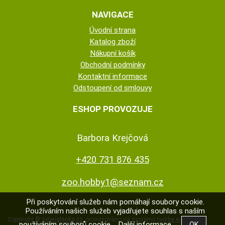
NAVIGACE
Úvodní strana
Katalog zboží
Nákupní košík
Obchodní podmínky
Kontaktní informace
Odstoupení od smlouvy
ESHOP PROVOZUJE
Barbora Krejčová
+420 731 876 435
zoo.hobby1@seznam.cz
Při poskytování služeb nám pomáhají soubory cookie.
Používáním našich služeb vyjadřujete souhlas s naším
Copyright ©
zelenalaska.cz
,
provozováno na systému
tvorba e-shopu
používáním souborů cookie.
Další informace