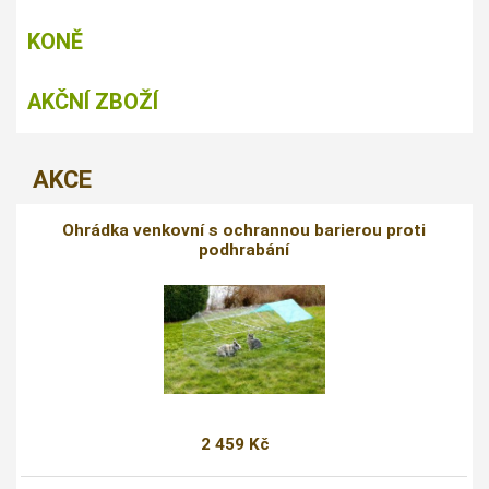
KONĚ
AKČNÍ ZBOŽÍ
AKCE
Ohrádka venkovní s ochrannou barierou proti
podhrabání
2 459 Kč