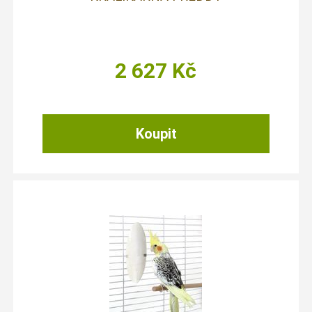
2 627
Kč