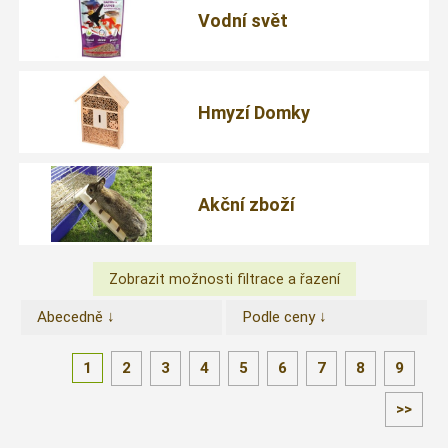
Vodní svět
Hmyzí Domky
Akční zboží
Abecedně ↓
Podle ceny ↓
1
2
3
4
5
6
7
8
9
>>