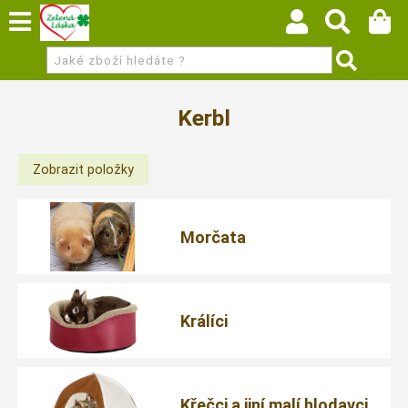
Kerbl
Morčata
Králíci
Křečci a jiní malí hlodavci