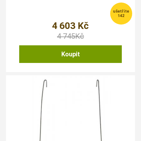
142
4 603
Kč
4 745
Kč