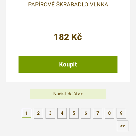
PAPÍROVÉ ŠKRABADLO VLNKA
182
Kč
1
2
3
4
5
6
7
8
9
>>