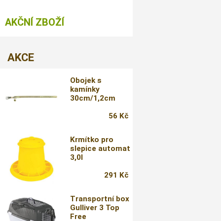
AKČNÍ ZBOŽÍ
AKCE
Obojek s
kamínky
30cm/1,2cm
56 Kč
Krmítko pro
slepice automat
3,0l
291 Kč
Transportní box
Gulliver 3 Top
Free