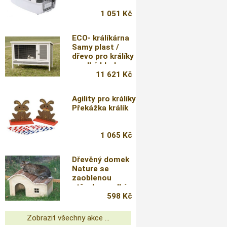
1 051 Kč
ECO- králíkárna
Samy plast /
dřevo pro králíky
a velké hlodavce,
116 x 57 x 82 cm
11 621 Kč
Agility pro králíky
Překážka králík
1 065 Kč
Dřevěný domek
Nature se
zaoblenou
střechou,velký
598 Kč
Zobrazit všechny akce ...