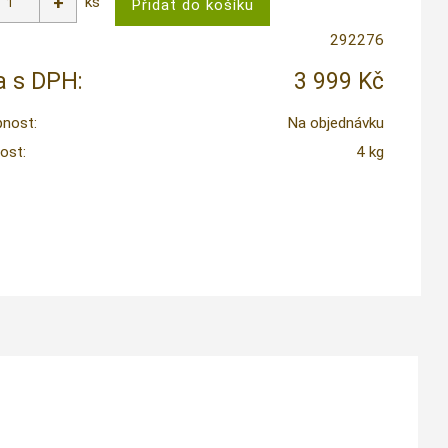
ks
292276
 s DPH:
3 999 Kč
nost:
Na objednávku
ost:
4 kg