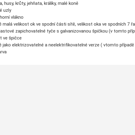
a, husy, krůty, jehňata, králíky, malé koně
é uzly
horní vlákno
 malá velikost ok ve spodní části sítě, velikost oka ve spodních 7
plastové zapichovatelné tyče s galvanizovanou špičkou (v tomto příp
t ve špičce
jako elektrizovatelné a neelektrifikovatelné verze ( vtomto případě 
arva