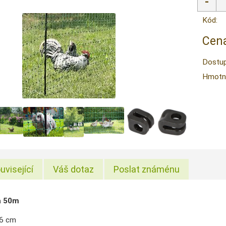
Kód:
Cena
Dostup
Hmotn
uvisející
Váš dotaz
Poslat známénu
a 50m
06 cm