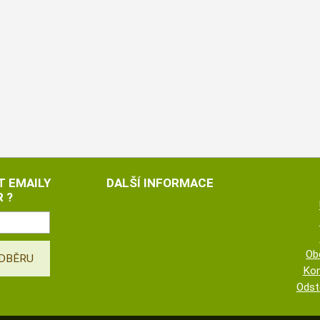
T EMAILY
DALŠÍ INFORMACE
 ?
Ob
Kon
Odst