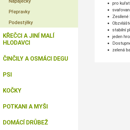
Napaječky
pro kuřat
svařovan
Přepravky
Zesílené 
Podestýlky
Obzvláště
stabilní 
KŘEČCI A JINÍ MALÍ
jeden hro
HLODAVCI
Dostupné 
zelená b
ČINČILY A OSMÁCI DEGU
PSI
KOČKY
POTKANI A MYŠI
DOMÁCÍ DRŮBEŽ