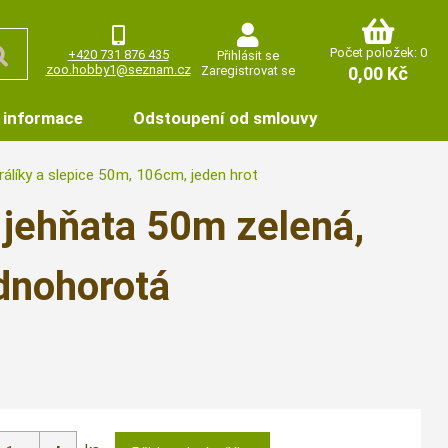
Počet položek: 0
+420 731 876 435
Přihlásit se
zoo.hobby1@seznam.cz
Zaregistrovat se
0,00 Kč
 informace
Odstoupení od smlouvy
rálíky a slepice 50m, 106cm, jeden hrot
, jehňata 50m zelená,
dnohorotá