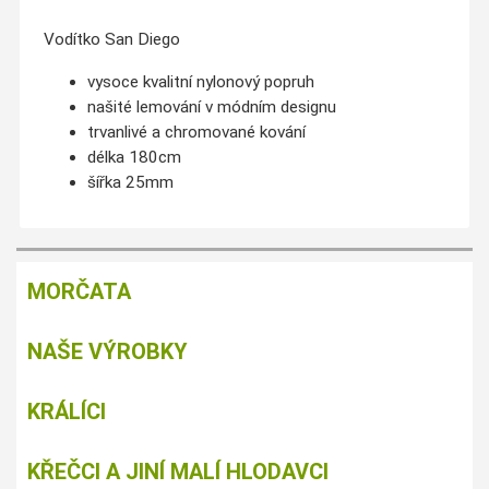
Vodítko
San
Diego
vysoce kvalitní
nylonový
popruh
našité
lemování
v
módním designu
trvanlivé
a
chromované
kování
délka 180cm
šířka 25mm
MORČATA
NAŠE VÝROBKY
KRÁLÍCI
KŘEČCI A JINÍ MALÍ HLODAVCI