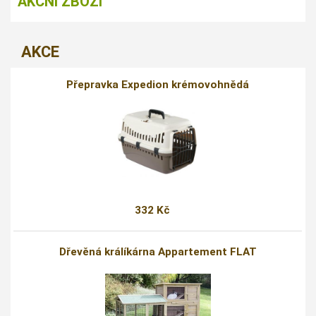
AKČNÍ ZBOŽÍ
AKCE
Přepravka Expedion krémovohnědá
332 Kč
Dřevěná králíkárna Appartement FLAT