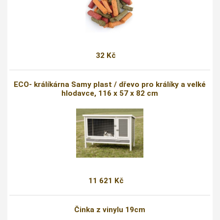
32 Kč
ECO- králíkárna Samy plast / dřevo pro králíky a velké
hlodavce, 116 x 57 x 82 cm
11 621 Kč
Činka z vinylu 19cm