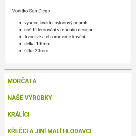
Vodítko
San
Diego
vysoce kvalitní
nylonový
popruh
našité
lemování
v
módním designu
trvanlivé
a
chromované
kování
délka 100cm
šířka 20mm
MORČATA
NAŠE VÝROBKY
KRÁLÍCI
KŘEČCI A JINÍ MALÍ HLODAVCI