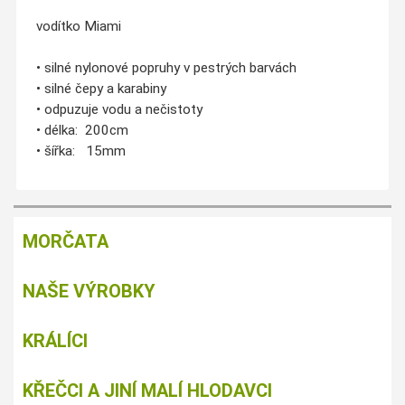
vodítko
Miami
•
silné
nylonové
popruhy
v pestrých barvách
•
silné
čepy
a
karabiny
•
odpuzuje v
odu
a nečistoty
•
délka: 200cm
•
šířka: 15mm
MORČATA
NAŠE VÝROBKY
KRÁLÍCI
KŘEČCI A JINÍ MALÍ HLODAVCI