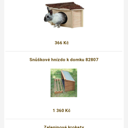
366 Kč
Snůškové hnízdo k domku 82807
1 360 Kč
Zeleninové krokety