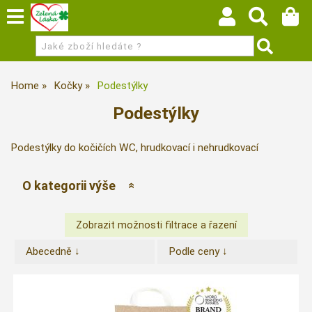
Home
Kočky
Podestýlky
Podestýlky
Podestýlky do kočičích WC, hrudkovací i nehrudkovací
O kategorii výše
Abecedně ↓
Podle ceny ↓