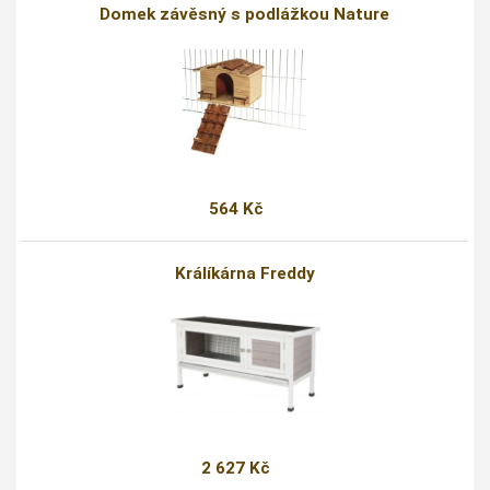
Domek závěsný s podlážkou Nature
564 Kč
Králíkárna Freddy
2 627 Kč