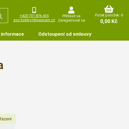
Počet položek: 0
+420 731 876 435
Přihlásit se
zoo.hobby1@seznam.cz
Zaregistrovat se
0,00 Kč
 informace
Odstoupení od smlouvy
a