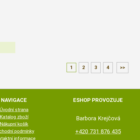
1
2
3
4
>>
NAVIGACE
ESHOP PROVOZUJE
Úvodní strana
Katalog zboží
Barbora Krejčová
Nákupní košík
+420 731 876 435
chodní podmínky
taktní informace