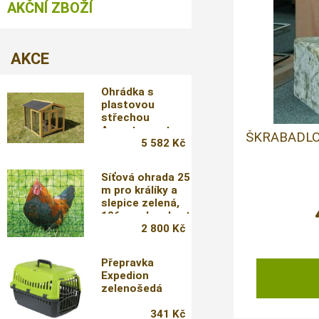
AKČNÍ ZBOŽÍ
AKCE
Ohrádka s
plastovou
střechou
Appartement
ŠKRABADL
Pro,
5 582 Kč
115x85x90cm
Síťová ohrada 25
m pro králíky a
slepice zelená,
106cm, dvouhrot
2 800 Kč
Přepravka
Expedion
zelenošedá
341 Kč