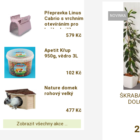
Přepravka Linus
Cabrio s vrchním
otevíráním pro
kočky, králíky a
morčata
579 Kč
Apetit Křup
950g, vědro 3L
102 Kč
Nature domek
rohový velký
ŠKRAB
DOL
477 Kč
Zobrazit všechny akce ...
2