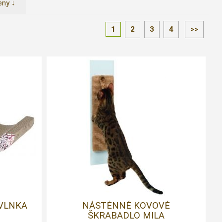
eny ↓
1
2
3
4
>>
 VLNKA
NÁSTĚNNÉ KOVOVÉ
ŠKRABADLO MILA