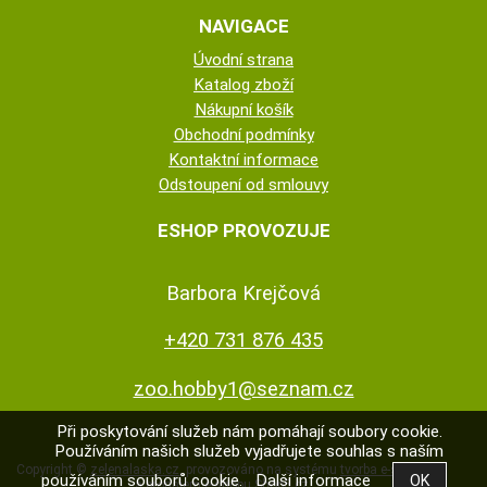
NAVIGACE
Úvodní strana
Katalog zboží
Nákupní košík
Obchodní podmínky
Kontaktní informace
Odstoupení od smlouvy
ESHOP PROVOZUJE
Barbora Krejčová
+420 731 876 435
zoo.hobby1@seznam.cz
Při poskytování služeb nám pomáhají soubory cookie.
Používáním našich služeb vyjadřujete souhlas s naším
Copyright ©
zelenalaska.cz
,
provozováno na systému
tvorba e-shopu
používáním souborů cookie.
Další informace
a
pronájem e-shopu
Shop5.cz