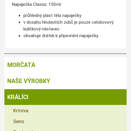
Napaječka Classic 150ml
průhledný plast těla napaječky
v dosahu hlodavčích zubů je pouze celokovový
kuličkový nástavec
obsahuje drátek k připevnění napaječky
MORČATA
NAŠE VÝROBKY
KRÁLÍCI
Krmiva
Seno