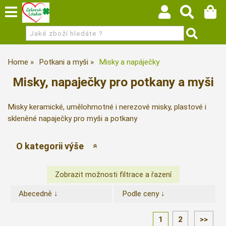
Home
Potkani a myši
Misky a napáječky
Misky, napaječky pro potkany a myši
Misky keramické, umělohmotné i nerezové misky, plastové i
skleněné napaječky pro myši a potkany
O kategorii výše
Abecedně ↓
Podle ceny ↓
1
2
>>