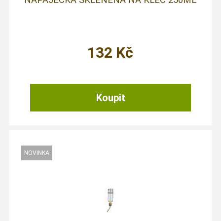
132
Kč