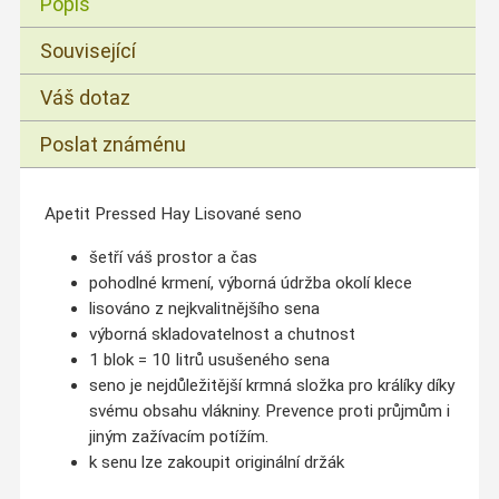
Popis
Související
Váš dotaz
Poslat známénu
Apetit Pressed Hay Lisované seno
šetří váš prostor a čas
pohodlné krmení, výborná údržba okolí klece
lisováno z nejkvalitnějšího sena
výborná skladovatelnost a chutnost
1 blok = 10 litrů usušeného sena
seno je nejdůležitější krmná složka pro králíky díky
svému obsahu vlákniny. Prevence proti průjmům i
jiným zažívacím potížím.
k senu lze zakoupit originální držák