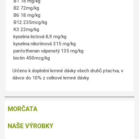
B1 18 mg/kg
B2 72mg/kg
B6 18 mg/kg
B12 235mcg/kg
K3 22mg/kg
kyselina listová 8,9 mg/kg
kyselina nikotinová 315 mg/kg
pantothenan vápenatý 135 mg/kg
biotin 450mcg/kg
Určeno k doplnění krmné dávky všech druhů ptactva, v
dávce do 10% z celkové krmné dávky.
MORČATA
NAŠE VÝROBKY