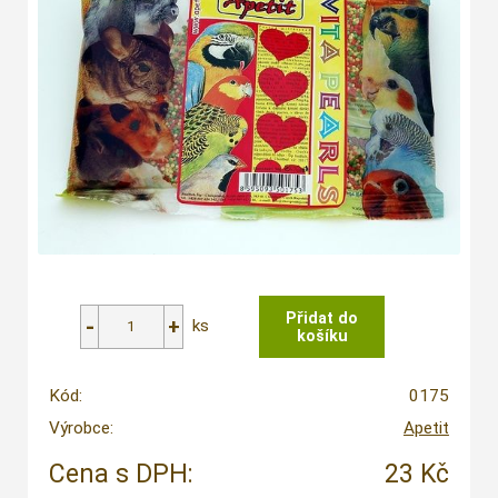
ks
Kód:
0175
Výrobce:
Apetit
Cena s DPH:
23 Kč