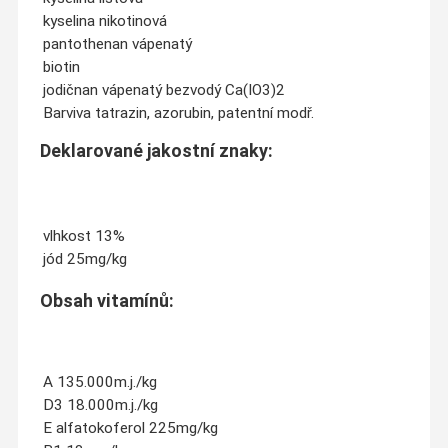
kyselina nikotinová
pantothenan vápenatý
biotin
jodičnan vápenatý bezvodý Ca(IO3)2
Barviva tatrazin, azorubin, patentní modř.
Deklarované jakostní znaky:
vlhkost 13%
jód 25mg/kg
Obsah vitamínů:
A 135.000m.j./kg
D3 18.000m.j./kg
E alfatokoferol 225mg/kg