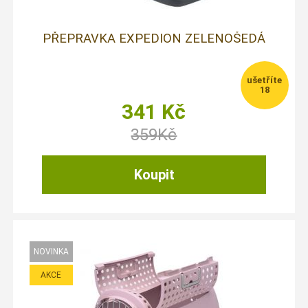
PŘEPRAVKA EXPEDION ZELENOŠEDÁ
18
341
Kč
359
Kč