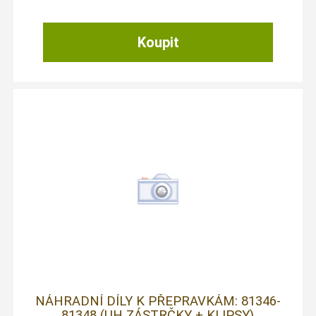
NÁHRADNÍ DÍLY K PŘEPRAVKÁM: 81346-
81348 (UH ZÁSTRČKY + KLIPSY)