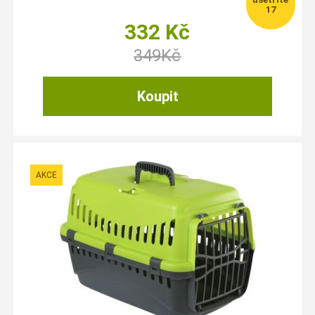
17
332
Kč
349
Kč