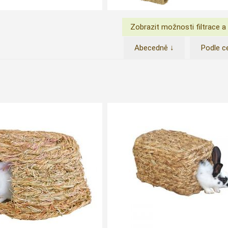
Abecedně ↓
Podle c