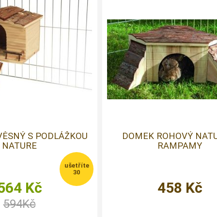
VĚSNÝ S PODLÁŽKOU
DOMEK ROHOVÝ NATU
NATURE
RAMPAMY
30
564
Kč
458
Kč
594
Kč