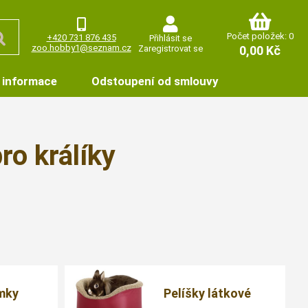
Počet položek: 0
+420 731 876 435
Přihlásit se
zoo.hobby1@seznam.cz
Zaregistrovat se
0,00 Kč
 informace
Odstoupení od smlouvy
ro králíky
mky
Pelíšky látkové