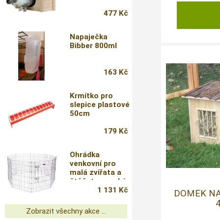
477 Kč
Napaječka
Bibber 800ml
163 Kč
Krmítko pro
slepice plastové
50cm
179 Kč
Ohrádka
venkovní pro
malá zvířata a
štěňata vysoká,
8 dílů
1 131 Kč
DOMEK NA
Zobrazit všechny akce ...