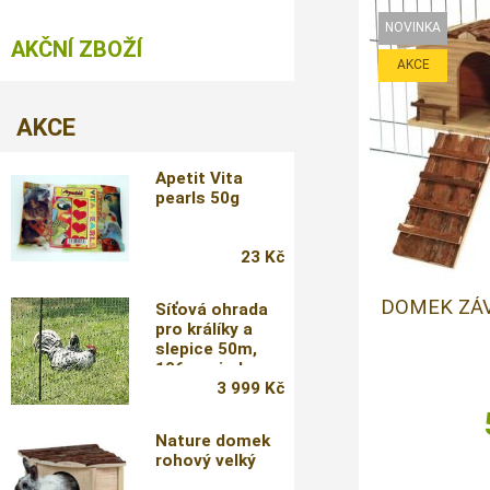
AKČNÍ ZBOŽÍ
AKCE
Apetit Vita
pearls 50g
23 Kč
DOMEK ZÁ
Síťová ohrada
pro králíky a
slepice 50m,
106cm, jeden
hrot
3 999 Kč
Nature domek
rohový velký