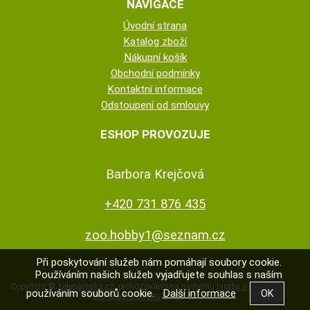
NAVIGACE
Úvodní strana
Katalog zboží
Nákupní košík
Obchodní podmínky
Kontaktní informace
Odstoupení od smlouvy
ESHOP PROVOZUJE
Barbora Krejčová
+420 731 876 435
zoo.hobby1@seznam.cz
Při poskytování služeb nám pomáhají soubory cookie.
Používáním našich služeb vyjadřujete souhlas s naším
Copyright ©
zelenalaska.cz
,
provozováno na systému
tvorba e-shopu
používáním souborů cookie.
Další informace
a
pronájem e-shopu
Shop5.cz