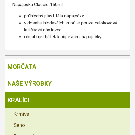
Napaječka Classic 150ml
průhledný plast těla napaječky
v dosahu hlodavčích zubů je pouze celokovový
kuličkový nástavec
obsahuje drátek k připevnění napaječky
MORČATA
NAŠE VÝROBKY
KRÁLÍCI
Krmiva
Seno