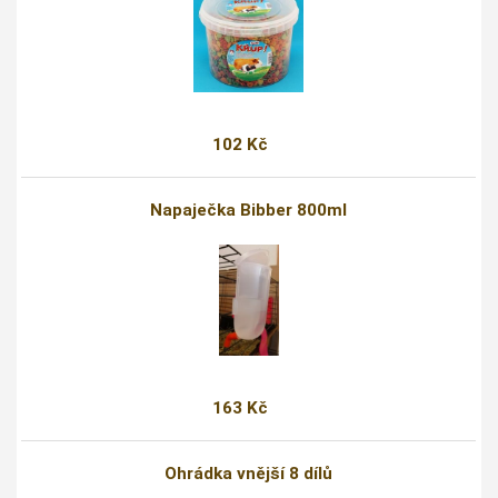
102 Kč
Napaječka Bibber 800ml
163 Kč
Ohrádka vnější 8 dílů