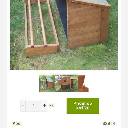
ks
Kód:
82814