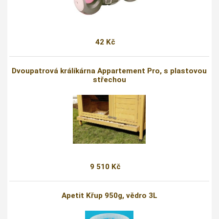
42 Kč
Dvoupatrová králíkárna Appartement Pro, s plastovou
střechou
9 510 Kč
Apetit Křup 950g, vědro 3L