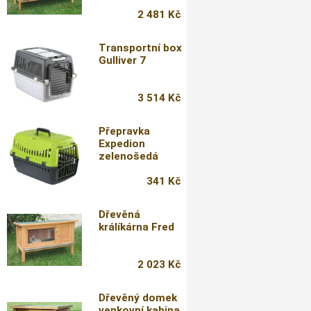
2 481 Kč
Transportní box
Gulliver 7
3 514 Kč
Přepravka
Expedion
zelenošedá
341 Kč
Dřevěná
králíkárna Fred
2 023 Kč
Dřevěný domek
venkovní kabina