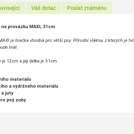
uvisející
Váš dotaz
Poslat známénu
 na provázku MAXI, 31cm
XI je hračka vhodná pro větší psy. Přírodní vlákna, z kterých je tv
ude hrát.
je 12cm a její delka je 31cm.
ního materiálu
tího a výdržného materiálu
 a juty
pro psý zuby