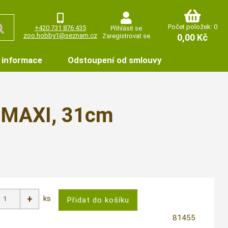
Počet položek: 0
+420 731 876 435
Přihlásit se
zoo.hobby1@seznam.cz
Zaregistrovat se
0,00 Kč
 informace
Odstoupení od smlouvy
 MAXI, 31cm
ks
81455