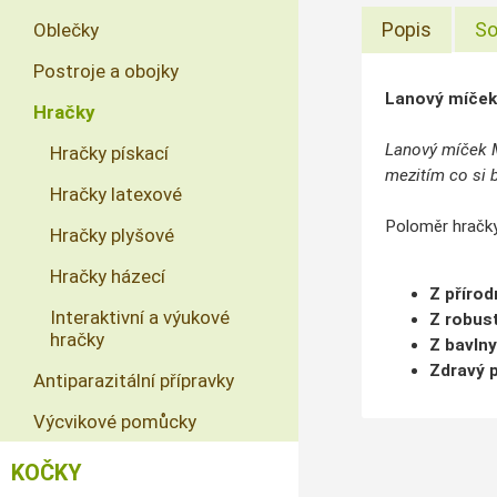
Popis
So
Oblečky
Postroje a obojky
Lanový míček
Hračky
Lanový míček MA
Hračky pískací
mezitím co si b
Hračky latexové
Poloměr hračky 
Hračky plyšové
Hračky házecí
Z přírod
Interaktivní a výukové
Z robus
hračky
Z bavlny
Zdravý 
Antiparazitální přípravky
Výcvikové pomůcky
KOČKY