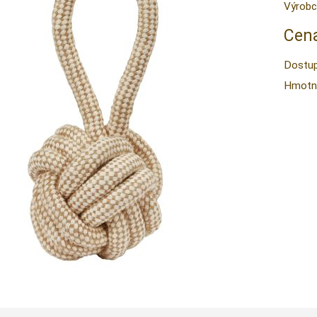
Výrobc
Cena
Dostup
Hmotn