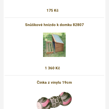
175 Kč
Snůškové hnízdo k domku 82807
1 360 Kč
Činka z vinylu 19cm