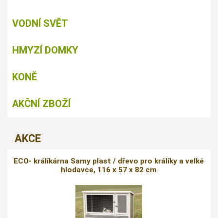
VODNÍ SVĚT
HMYZÍ DOMKY
KONĚ
AKČNÍ ZBOŽÍ
AKCE
ECO- králíkárna Samy plast / dřevo pro králíky a velké
hlodavce, 116 x 57 x 82 cm