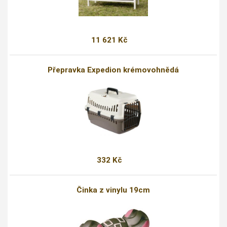
11 621 Kč
Přepravka Expedion krémovohnědá
332 Kč
Činka z vinylu 19cm