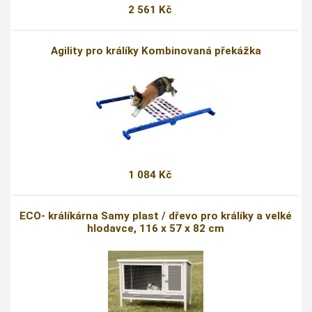
2 561 Kč
Agility pro králíky Kombinovaná překážka
1 084 Kč
ECO- králíkárna Samy plast / dřevo pro králíky a velké
hlodavce, 116 x 57 x 82 cm