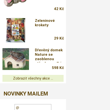
42 Kč
Zeleninové
krokety
29 Kč
Dřevěný domek
Nature se
zaoblenou
střechou,velký
598 Kč
Zobrazit všechny akce ...
NOVINKY MAILEM