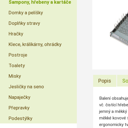
Šampony, hřebeny a kartáče
Domky a pelíšky
Doplňky stravy
Hračky
Klece, králíkárny, ohrádky
Postroje
Toalety
Misky
Popis
So
Jesličky na seno
Napaječky
Balení obsahuje
vč. čistící hřeb
Přepravky
jemný a měkký
Podestýlky
měkké kovové š
ergonomicky tv