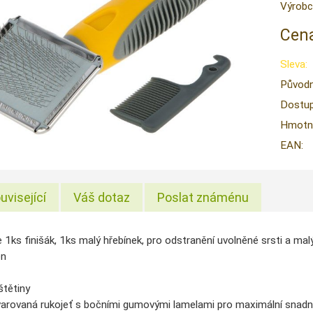
Výrobc
Cena
Sleva:
Původn
Dostup
Hmotn
EAN:
uvisející
Váš dotaz
Poslat známénu
 1ks finišák, 1ks malý hřebínek, pro odstranění uvolněné srsti a ma
en
tětiny
arovaná rukojeť s bočními gumovými lamelami pro maximální snadn