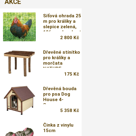
AKCE
Síťová ohrada 25
m pro králíky a
slepice zelená,
106cm, dvouhrot
2 800 Kč
Dřevěné stínítko
pro králíky a
morčata
NATURE
30x22x25cm
175 Kč
Dřevěná bouda
pro psa Dog
House 4-
Seasons
5 358 Kč
Činka z vinylu
15cm