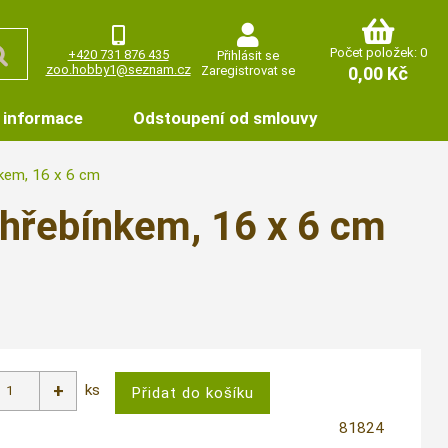
Počet položek: 0
+420 731 876 435
Přihlásit se
zoo.hobby1@seznam.cz
Zaregistrovat se
0,00 Kč
 informace
Odstoupení od smlouvy
nkem, 16 x 6 cm
 hřebínkem, 16 x 6 cm
ks
81824