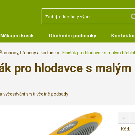
Nákupní košík
Obchodní podmínky
Kontaktní
Šampony, hřebeny a kartáče
Finišák pro hlodavce s malým hřebí
šák pro hlodavce s malým
na vyčesávání srsti včetně podsady
Kód: