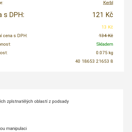
e:
Kerbl
 s DPH:
121 Kč
13 Kč
í cena s DPH:
134 Kč
nost:
Skladem
ost:
0.075 kg
40 18653 21653 8
lých zplstnatělých oblastí z podsady
ou manipulaci