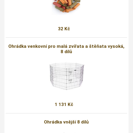
32 Kč
Ohrádka venkovní pro malá zvířata a štěňata vysoká,
8 dílů
1 131 Kč
Ohrádka vnější 8 dílů