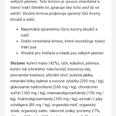
velkých plemen. T
oto krmivo je vysoce stravitelné a
trávicí trakt štěněte ho zpracuje bez toho aniž by se
zatížil. Složení krmiva podporuje správný růst kostry,
kloubů a zubů.
Napomáhá spravnému růstu kostry, kloubů a
zubů
Dobře stravitelné krmivo, které nezatěžuje trávicí
trakt psa
Vhodné pro štěňata a mladé psy velkých plemen
Složení:
kuřecí maso (42%), rýže, kukuřice, pšenice,
kuřecí tuk (chráněno tokoferoly), lososový olej,
pivovarské kvasnice, přírodní chuť, sušená jablka,
minerální látky, bylinné a ovocné výtažky (300 mg / kg),
glukosamin hydrochlorid (260 mg / kg), chondroitin
sulfát (160 mg / kg), mannanoligosacharidy (150 mg /
kg), fruktooligosacharidy (100 mg / kg), extrakt z juky
schidigera (80 mg / kg), organická měď, organický
zinek, organický selen. Jakostní znaky: proteiny 27%,