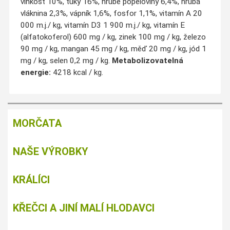
vlhkost 10%, tuky 16%, hrubé popeloviny 6,4%, hrubá
vláknina 2,3%, vápník 1,6%, fosfor 1,1%, vitamín A 20
000 m.j./ kg, vitamín D3 1 900 m.j./ kg, vitamín E
(alfatokoferol) 600 mg / kg, zinek 100 mg / kg, železo
90 mg / kg, mangan 45 mg / kg, měď 20 mg / kg, jód 1
mg / kg, selen 0,2 mg / kg.
Metabolizovatelná
energie:
4218 kcal / kg.
MORČATA
NAŠE VÝROBKY
KRÁLÍCI
KŘEČCI A JINÍ MALÍ HLODAVCI