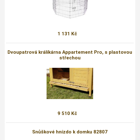
1 131 Kč
Dvoupatrová králíkárna Appartement Pro, s plastovou
střechou
9 510 Kč
Snůškové hnízdo k domku 82807