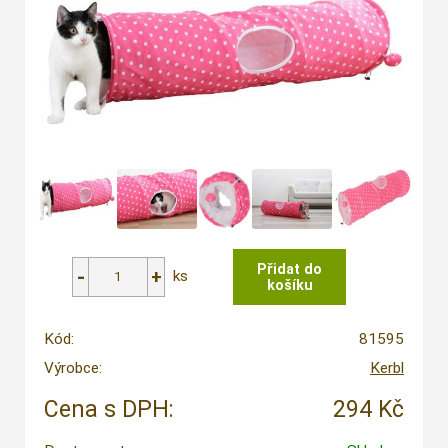
ks
Kód:
81595
Výrobce:
Kerbl
Cena s DPH:
294 Kč