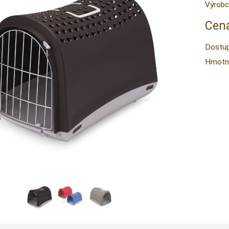
Výrobc
Cena
Dostup
Hmotn