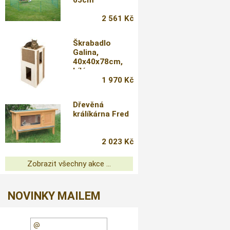
65cm
2 561 Kč
Škrabadlo
Galina,
40x40x78cm,
bílé
1 970 Kč
Dřevěná
králíkárna Fred
2 023 Kč
Zobrazit všechny akce ...
NOVINKY MAILEM