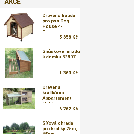
AKCE
Dřevěná bouda
pro psa Dog
House 4-
Seasons
5 358 Kč
Snůškové hnízdo
k domku 82807
1 360 Kč
Dřevěná
králíkárna
Appartement
FLAT
6 762 Kč
Síťová ohrada
pro králíky 25m,