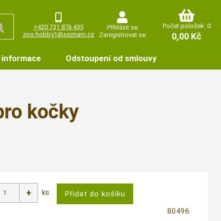
Počet položek: 0
+420 731 876 435
Přihlásit se
zoo.hobby1@seznam.cz
Zaregistrovat se
0,00 Kč
 informace
Odstoupení od smlouvy
pro kočky
ks
80496