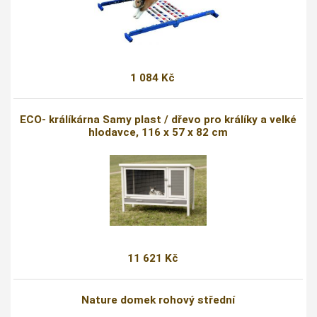
1 084 Kč
ECO- králíkárna Samy plast / dřevo pro králíky a velké
hlodavce, 116 x 57 x 82 cm
11 621 Kč
Nature domek rohový střední