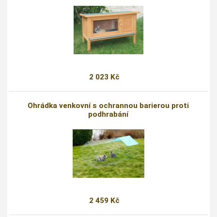
2 023 Kč
Ohrádka venkovní s ochrannou barierou proti
podhrabání
2 459 Kč