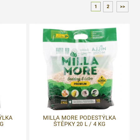
1
2
>>
ÝLKA
MILLA MORE PODESTÝLKA
KG
ŠTĚPKY 20 L / 4 KG