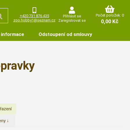
Počet položek: 0
+420 731 876 435
Přihlásit se
zoo.hobby1@seznam.cz
Zaregistrovat se
0,00 Kč
 informace
Odstoupení od smlouvy
epravky
eny ↓