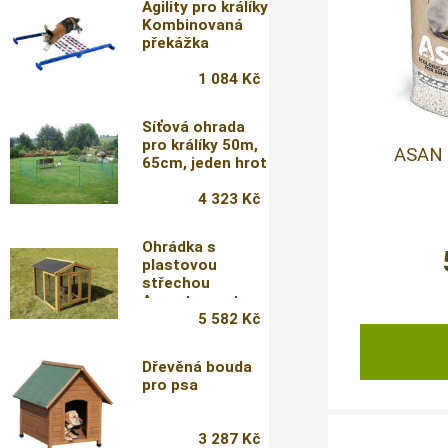
Agility pro králíky
Kombinovaná
překážka
1 084 Kč
Síťová ohrada
pro králíky 50m,
ASAN 
65cm, jeden hrot
4 323 Kč
Ohrádka s
plastovou
střechou
Appartement
Pro,
5 582 Kč
115x85x90cm
Dřevěná bouda
pro psa
3 287 Kč