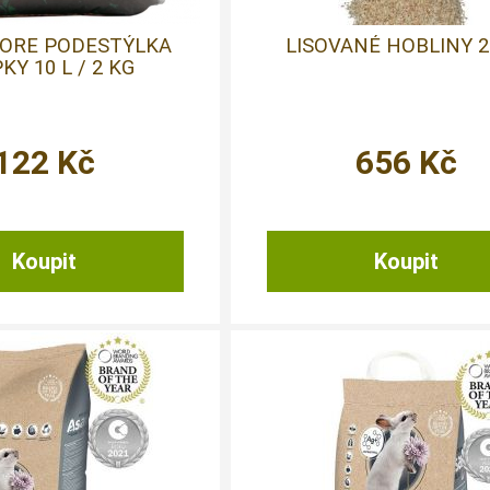
MORE PODESTÝLKA
LISOVANÉ HOBLINY 
KY 10 L / 2 KG
122
Kč
656
Kč