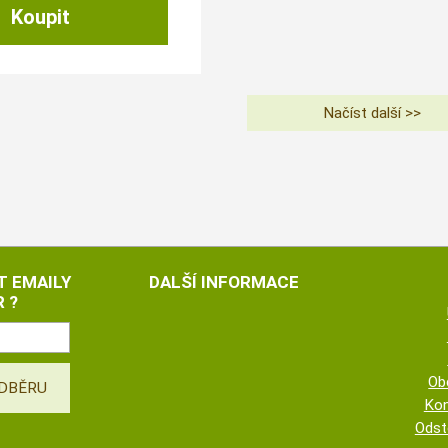
T EMAILY
DALŠÍ INFORMACE
 ?
Ob
Kon
Odst