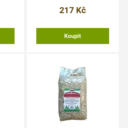
217
Kč