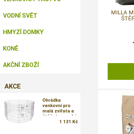
MILLA 
VODNÍ SVĚT
ŠTĚP
HMYZÍ DOMKY
KONĚ
AKČNÍ ZBOŽÍ
AKCE
Ohrádka
venkovní pro
malá zvířata a
štěňata vysoká,
8 dílů
1 131 Kč