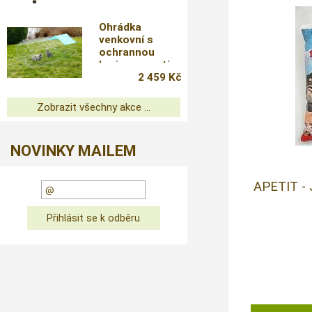
Ohrádka
venkovní s
ochrannou
barierou proti
podhrabání
2 459 Kč
Zobrazit všechny akce ...
NOVINKY MAILEM
APETIT -