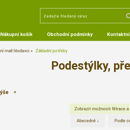
Nákupní košík
Obchodní podmínky
Kontaktní
iní malí hlodavci
Základní potřeby
Podestýlky, př
výše
Abecedně ↓
Podle c