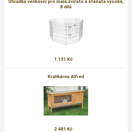
Ohrádka venkovní pro malá zvířata a štěňata vysoká,
8 dílů
1 131 Kč
Králíkárna Alfred
2 481 Kč