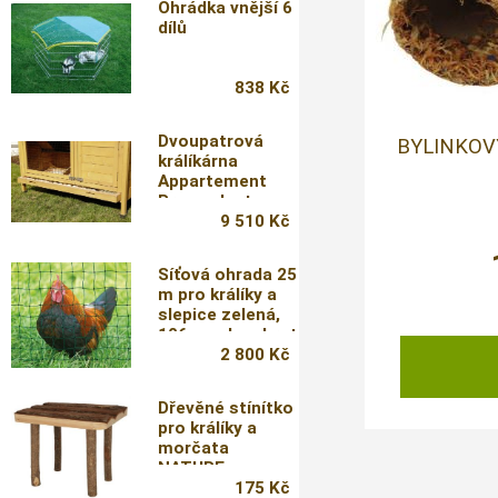
Ohrádka vnější 6
dílů
838 Kč
Dvoupatrová
BYLINKOV
králíkárna
Appartement
Pro, s plastovou
střechou
9 510 Kč
Síťová ohrada 25
m pro králíky a
slepice zelená,
106cm, dvouhrot
2 800 Kč
Dřevěné stínítko
pro králíky a
morčata
NATURE
30x22x25cm
175 Kč