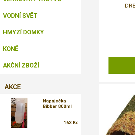
DŘ
VODNÍ SVĚT
HMYZÍ DOMKY
KONĚ
AKČNÍ ZBOŽÍ
AKCE
Napaječka
Bibber 800ml
163 Kč