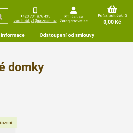
Počet položek: 0
+420 731 876 435
Přihlásit se
zoo.hobby1@seznam.cz
Zaregistrovat se
0,00 Kč
 informace
Odstoupení od smlouvy
vé domky