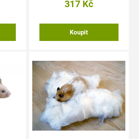
317
Kč