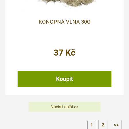
KONOPNÁ VLNA 30G
37
Kč
1
2
>>