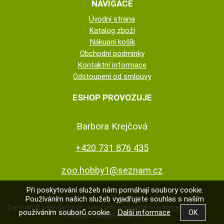
NAVIGACE
Úvodní strana
Katalog zboží
Nákupní košík
Obchodní podmínky
Kontaktní informace
Odstoupení od smlouvy
ESHOP PROVOZUJE
Barbora Krejčová
+420 731 876 435
zoo.hobby1@seznam.cz
Při poskytování služeb nám pomáhají soubory cookie.
Používáním našich služeb vyjadřujete souhlas s naším
Copyright ©
zelenalaska.cz
,
provozováno na systému
tvorba e-shopu
používáním souborů cookie.
Další informace
a
pronájem e-shopu
Shop5.cz