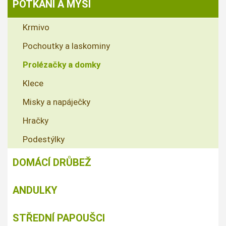
POTKANI A MYŠI
Krmivo
Pochoutky a laskominy
Prolézačky a domky
Klece
Misky a napáječky
Hračky
Podestýlky
DOMÁCÍ DRŮBEŽ
ANDULKY
STŘEDNÍ PAPOUŠCI