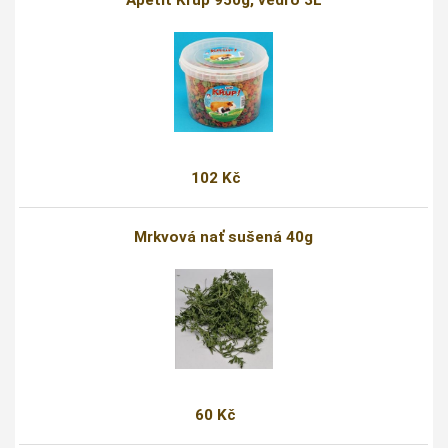
Apetit Křup 950g, vědro 3L
102 Kč
Mrkvová nať sušená 40g
60 Kč