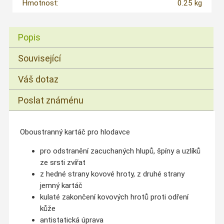
Hmotnost:
0.25 kg
Popis
Související
Váš dotaz
Poslat známénu
Oboustranný kartáč pro hlodavce
pro odstranění zacuchaných hlupů, špíny a uzlíků
ze srsti zvířat
z hedné strany kovové hroty, z druhé strany
jemný kartáč
kulaté zakončení kovových hrotů proti odření
kůže
antistatická úprava