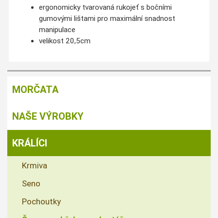
ergonomicky
tvarovaná
rukojeť
s bočními
gumovými
lištami
pro maximální
snadnost
manipulace
velikost 20,5cm
MORČATA
NAŠE VÝROBKY
KRÁLÍCI
Krmiva
Seno
Pochoutky