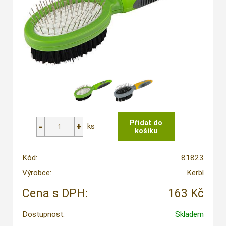
ks
Kód:
81823
Výrobce:
Kerbl
Cena s DPH:
163 Kč
Dostupnost:
Skladem