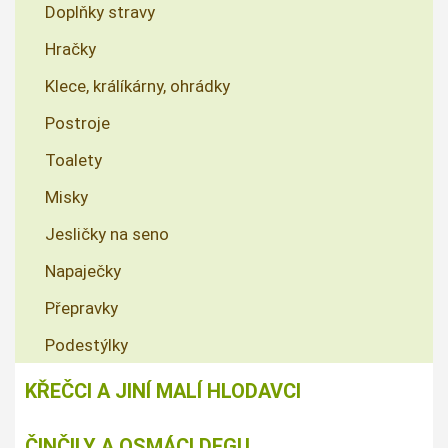
Doplňky stravy
Hračky
Klece, králíkárny, ohrádky
Postroje
Toalety
Misky
Jesličky na seno
Napaječky
Přepravky
Podestýlky
KŘEČCI A JINÍ MALÍ HLODAVCI
ČINČILY A OSMÁCI DEGU