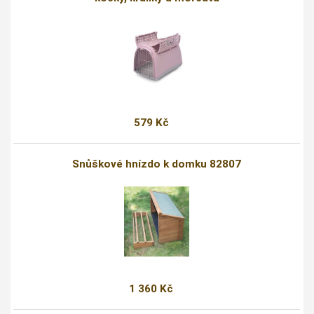
579 Kč
Snůškové hnízdo k domku 82807
1 360 Kč