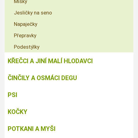
Misky
Jesličky na seno
Napaječky
Přepravky
Podestýlky
KŘEČCI A JINÍ MALÍ HLODAVCI
ČINČILY A OSMÁCI DEGU
PSI
KOČKY
POTKANI A MYŠI