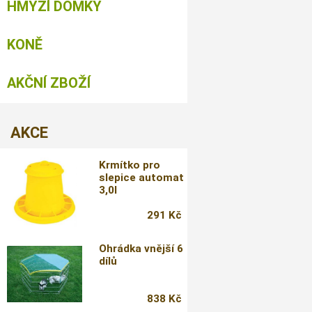
HMYZÍ DOMKY
KONĚ
AKČNÍ ZBOŽÍ
AKCE
Krmítko pro
slepice automat
3,0l
291 Kč
Ohrádka vnější 6
dílů
838 Kč