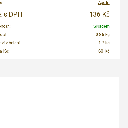
e:
Apetit
 s DPH:
136 Kč
nost:
Skladem
ost:
0.85 kg
í v balení:
1.7 kg
a Kg:
80 Kč