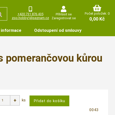
Počet položek: 0
+420 731 876 435
Přihlásit se
zoo.hobby1@seznam.cz
Zaregistrovat se
0,00 Kč
 informace
Odstoupení od smlouvy
g s pomerančovou kůrou
ks
0043