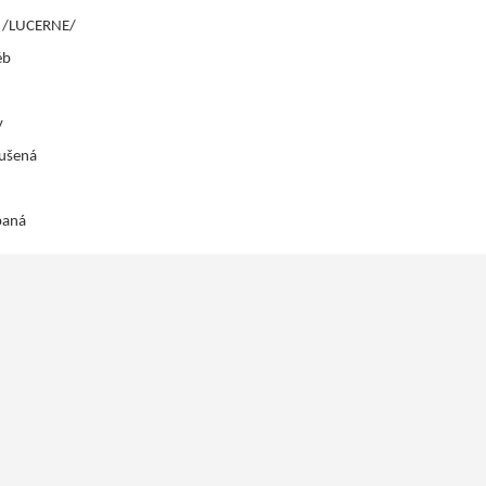
á /LUCERNE/
éb
y
sušená
paná