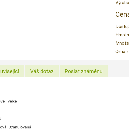
Výrobc
Cena
Dostup
Hmotn
Množstv
Cena z
uvisející
Váš dotaz
Poslat známénu
vé - velké
é
é
ová - granulovaná