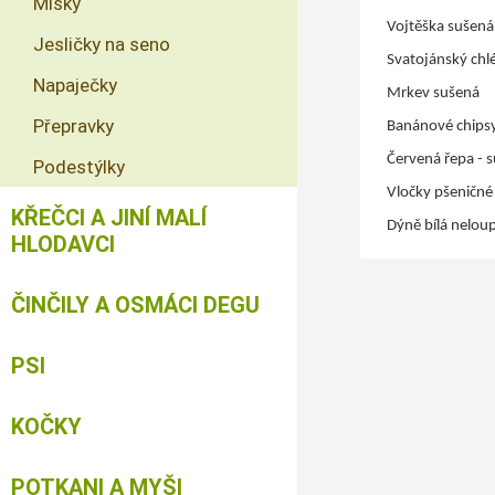
Misky
Vojtěška sušen
Jesličky na seno
Svatojánský chl
Napaječky
Mrkev sušená
Přepravky
Banánové chips
Červená řepa - 
Podestýlky
Vločky pšeničné
KŘEČCI A JINÍ MALÍ
Dýně bílá nelou
HLODAVCI
ČINČILY A OSMÁCI DEGU
PSI
KOČKY
POTKANI A MYŠI