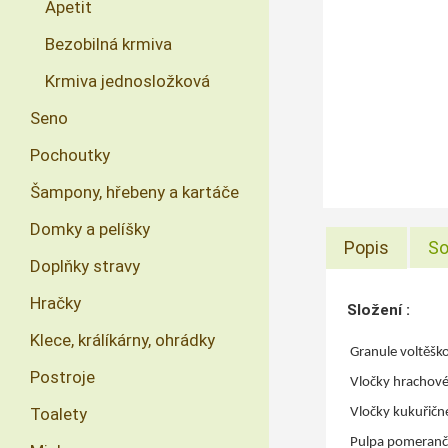
Apetit
Bezobilná krmiva
Krmiva jednosložková
Seno
Pochoutky
Šampony, hřebeny a kartáče
Domky a pelíšky
Popis
So
Doplňky stravy
Hračky
Složení :
Klece, králíkárny, ohrádky
Granule voltěško
Postroje
Vločky hrachov
Toalety
Vločky kukuřičn
Pulpa pomeranč