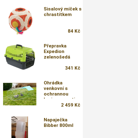
Sisalový míček s
chrastítkem
84 Kč
Přepravka
Expedion
zelenošedá
341 Kč
Ohrádka
venkovní s
ochrannou
barierou proti
podhrabání
2 459 Kč
Napaječka
Bibber 800ml