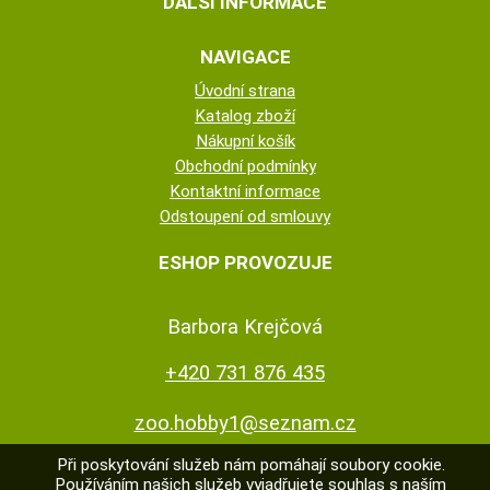
DALŠÍ INFORMACE
NAVIGACE
Úvodní strana
Katalog zboží
Nákupní košík
Obchodní podmínky
Kontaktní informace
Odstoupení od smlouvy
ESHOP PROVOZUJE
Barbora Krejčová
+420 731 876 435
zoo.hobby1@seznam.cz
Při poskytování služeb nám pomáhají soubory cookie.
Používáním našich služeb vyjadřujete souhlas s naším