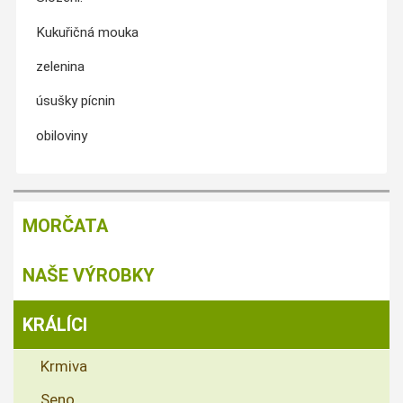
Kukuřičná mouka
zelenina
úsušky pícnin
obiloviny
MORČATA
NAŠE VÝROBKY
KRÁLÍCI
Krmiva
Seno