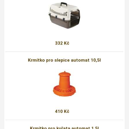
332 Kč
Krmítko pro slepice automat 10,5l
410 Kč
Krmítko pro kuřata automat 1,5l