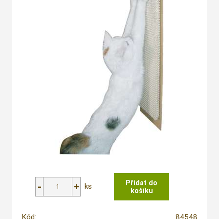
ks
Kód:
84548